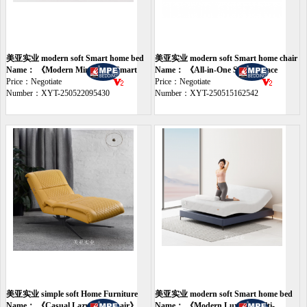
美亚实业 modern soft Smart home bed
美亚实业 modern soft Smart home chair
Name： 《Modern Minimalist Smart
Name： 《All-in-One Smart Space
Bed》
Price：Negotiate
Chair》
Price：Negotiate
Number：XYT-250522095430
Number：XYT-250515162542
美亚实业 simple soft Home Furniture
美亚实业 modern soft Smart home bed
chair
Name： 《Casual Lazy Sofa Chair》
Name： 《Modern Luxury Multi-