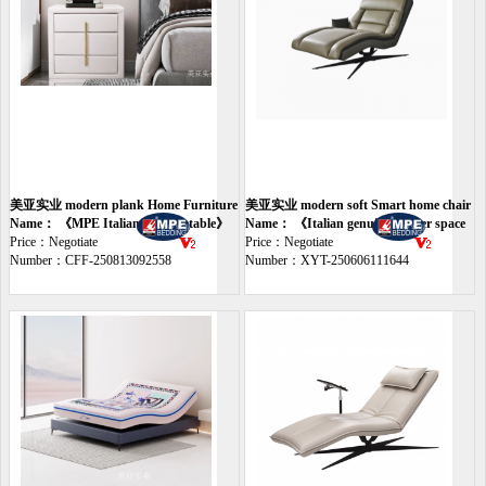
美亚实业 modern plank Home Furniture
美亚实业 modern soft Smart home chair
cabinet
Name： 《MPE Italian bedside table》
Name： 《Italian genuine leather space
Price：Negotiate
chair》
Price：Negotiate
Number：CFF-250813092558
Number：XYT-250606111644