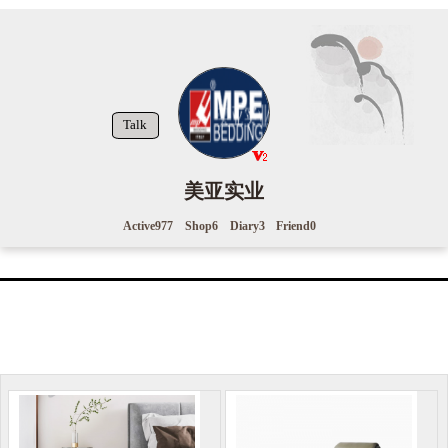
Talk
美亚实业
Active
977
Shop
6
Diary
3
Friend
0