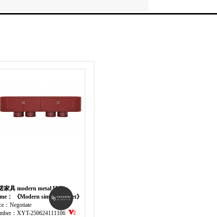
家具 modern metal Home
niture cabinet
me： 《Modern simple cabinet》
ice：Negotiate
mber：XYT-250624111106