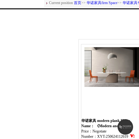
Current position
首页
>>
华诺家具firm Space
>>
华诺家具
华诺家具 modern plank Home
Furniture table
Name： 《Modern and simple
round dining table》
Price：Negotiate
Number：XYT-250624112619