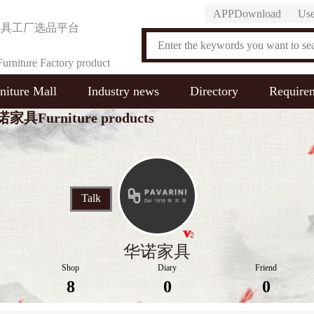
APPDownload
Use
家具工厂选品平台
urniture Factory product
niture Mall
Industry news
Directory
Require
on Platform
家具Furniture products
Talk
华诺家具
Shop
Diary
Friend
8
0
0