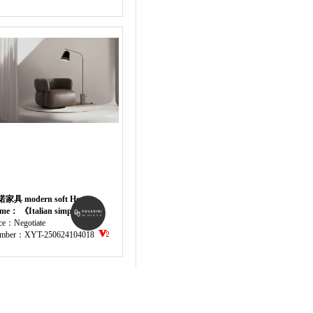
家具 modern soft Home
niture chair
me： 《Italian simple single
air》
ice：Negotiate
mber：XYT-250624104018