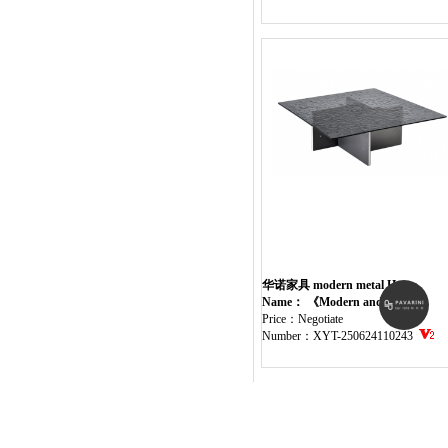
华诺家具 modern metal Home
Furniture table
Name： 《Modern and simple
square coffee table》
Price：Negotiate
Number：XYT-250624110243