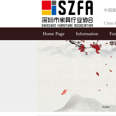
中国
China F
Home Page
Information
Fur
Selecti
华诺
Active