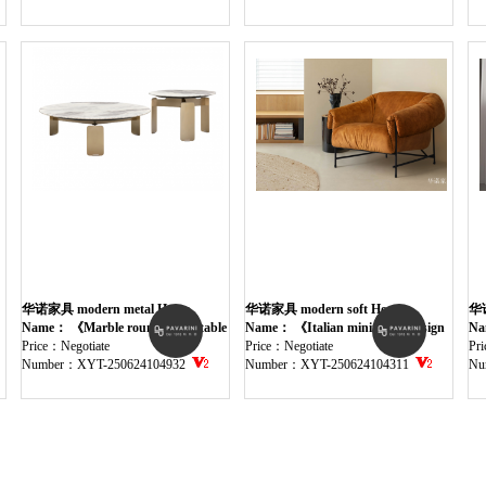
华诺家具 modern metal Home
华诺家具 modern soft Home
华诺
Furniture table
Name： 《Marble round coffee table
Furniture chair
Name： 《Italian minimalist design
Fur
Na
set》
Price：Negotiate
single chair》
Price：Negotiate
ch
Pr
Number：XYT-250624104932
Number：XYT-250624104311
Nu