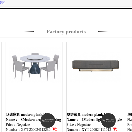
专栏
Factory products
华诺家具 modern plank Home
华诺家具 modern plank Home
华诺
Furniture table
Name： 《Modern art-style rotating
Furniture cabinet
Name： 《Modern light luxury style
Fur
Na
dining table》
Price：Negotiate
TV cabinet》
Price：Negotiate
Pr
Number：XYT-250624112236
Number：XYT-250624111512
Nu